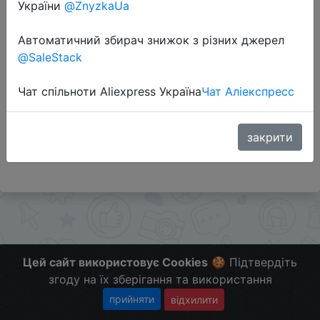
України
@ZnyzkaUa
Автоматичний збирач знижок з різних джерел
Перейти до магазину
@SaleStack
Чат спільноти Aliexpress Україна
Чат Аліекспресс
Додаткова інформація відсутня.
Слідкуйте за знижками на мобільному, в телеграм
каналі:
закрити
ZnyzhkaUA
Цей сайт використовує Cookies
🍪 Підтвердіть
згоду на їх зберігання та використання
прийняти
відхилити