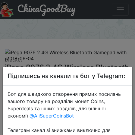
ChinaGoodBuy
Знижка на iPega 9076 2.4G Wireless Bluetooth Gamepad
with Bracket
×
2018-09-04
iPega 9076 2.4G Wireless Bluetooth
Gamepad with Bracket
Підпишись на канали та бот у Telegram:
Бот для швидкого створення прямих посилань
$16.99
вашого товару на роздліли монет Coins,
Superdeals та інших розділів, для більшої
економії
@AliSuperCoinsBot
Sale
Телеграм канал зі знижками виключно для