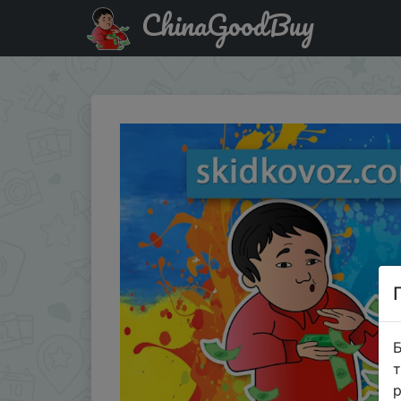
ChinaGoodBuy
Купити по знижці КУХНЯ20 Вафельница Tefal WD170D38 
Б
т
р