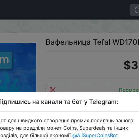
Waffle Time
Вафельница Tefal WD170
$3
Промок
Підпишись на канали та бот у Telegram:
от для швидкого створення прямих посилань вашого
Перейти 
овару на роздліли монет Coins, Superdeals та інших
озділів, для більшої економії
@AliSuperCoinsBot