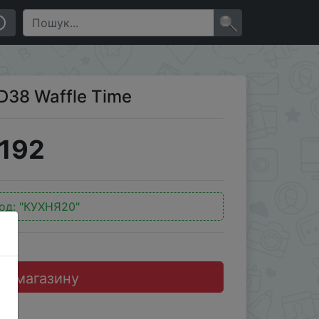
×
D38 Waffle Time
192
од:
"КУХНЯ20"
до магазину