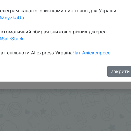
елеграм канал зі знижками виключно для України
@ZnyzkaUa
втоматичний збирач знижок з різних джерел
SaleStack
ат спільноти Aliexpress Україна
Чат Аліекспресс
закрити
oodBuy