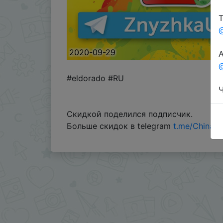
Т
2020-09-29
А
@
#eldorado #RU
Ч
Скидкой поделился подписчик.
Больше скидок в telegram
t.me/ChinaG