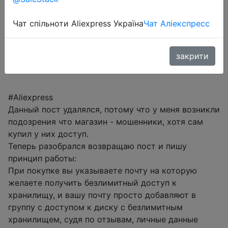
Sale
Чат спільноти Aliexpress Україна
Чат Аліекспресс
Перейти до магазину
закрити
#Aliexpress
Данный пост удалялся, потому что у меня возникли
подозрения что магазин - мошенники, хотя сам
купил у них доступ.
Теперь разобрался возвращаю пост и пишу
принцип работы:
При покупке вы указываете почту на которую
желаете получить безлимитный доступ к
хранилищу, и вашу почту просто добавляют в
группу с доступом к диску с безлимитным
хранилищем, судя по отзывам, личные данные