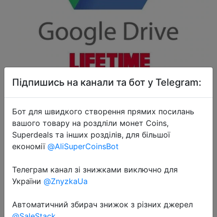
2020-09-28
Підпишись на канали та бот у Telegram:
Google Drive неограниченное
хранение с вашей личной Gmail
Бот для швидкого створення прямих посилань
для неограниченного времени
вашого товару на роздліли монет Coins,
100% гарантия доставки-
Superdeals та інших розділів, для більшої
оригинальный продукт
економії
@AliSuperCoinsBot
Телеграм канал зі знижками виключно для
$2.99
України
@ZnyzkaUa
Автоматичний збирач знижок з різних джерел
@SaleStack