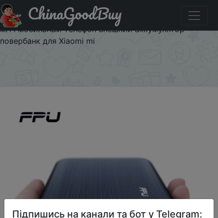
ChinaGoodBuy
Придбати по знижці $2/2 FPU внешний аккумулятор
20000 мАч портативное зарядное устройство 20000
мАч мобильный телефон внешний аккумулятор
повербанк для Xiaomi mi
×
Підпишись на канали та бот у Telegram: