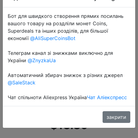
Бот для швидкого створення прямих посилань
вашого товару на роздліли монет Coins,
Superdeals та інших розділів, для більшої
економії
@AliSuperCoinsBot
2020-09-27
Телеграм канал зі знижками виключно для
FPU внешний аккумулятор 20000
України
@ZnyzkaUa
мАч портативное зарядное
устройство 20000 мАч
Автоматичний збирач знижок з різних джерел
@SaleStack
мобильный телефон внешний
аккумулятор повербанк для
Чат спільноти Aliexpress Україна
Чат Аліекспресс
Xiaomi mi
закрити
$13.89