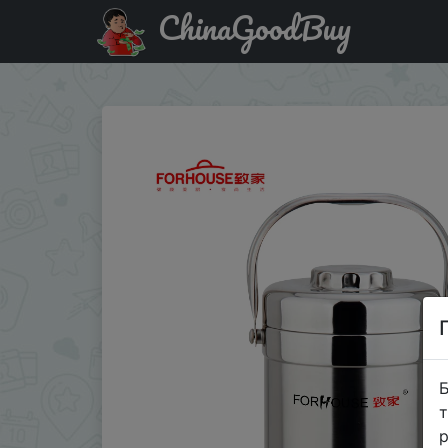
ChinaGoodBuy
Акція на 1400 мл термо Ланч бокс из нержавеющей ст
Б
т
р