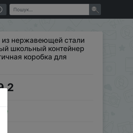
ля хранения еды герметичная коробка для пикник�…
×
с из нержавеющей стали
ный школьный контейнер
тичная коробка для
9.2
ale