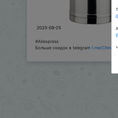
Т
2020-09-25
А
@
#Aliexpress
Ч
Больше скидок в telegram
t.me/ChinaG