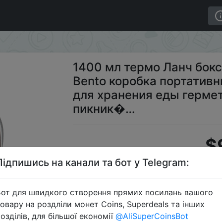
али Bento коробка портативный школьный контейнер д
1400 мл термо Ланч бок
Bento коробка портатив
для хранения еды герме
пикник�…
$
Підпишись на канали та бот у Telegram:
S
от для швидкого створення прямих посилань вашого
овару на роздліли монет Coins, Superdeals та інших
озділів, для більшої економії
@AliSuperCoinsBot