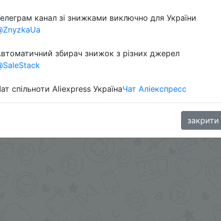
Перейти 
елеграм канал зі знижками виключно для України
@ZnyzkaUa
втоматичний збирач знижок з різних джерел
SaleStack
ат спільноти Aliexpress Україна
Чат Аліекспресс
oodBuy
закрити