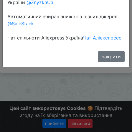
України
@ZnyzkaUa
Перейти до магазину
Автоматичний збирач знижок з різних джерел
@SaleStack
Додаткова інформація відсутня.
Чат спільноти Aliexpress Україна
Чат Аліекспресс
Слідкуйте за знижками на мобільному, в телеграм
каналі:
ZnyzhkaUA
закрити
Цей сайт використовує Cookies
🍪 Підтвердіть
згоду на їх зберігання та використання
прийняти
відхилити