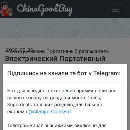
ChinaGoodBuy
Код на знижку BGDFKSF3 Электрический Портативный
распылитель
×
2020-09-25
Электрический Портативный
распылитель
Підпишись на канали та бот у Telegram:
$110.99
Бот для швидкого створення прямих посилань
вашого товару на роздліли монет Coins,
Superdeals та інших розділів, для більшої
Промокод:
"BGDFKSF3"
економії
@AliSuperCoinsBot
Телеграм канал зі знижками виключно для