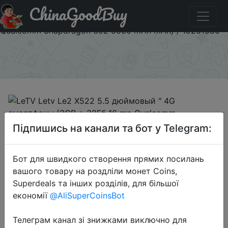
ChinaGoodBuy
Купити на розпродажі LeTV Letv Le2 X522 5.5
дюймовый " 4G смартфоны (3GB + 32Гб 16 mp
Qualcomm Snapdragon 652 3000 mAh mAh) / 19201080
×
2018-09-04
Підпишись на канали та бот у Telegram:
LeTV Letv Le2 X522 5.5 дюймовый
" 4G смартфоны (3GB + 32Гб 16 mp
Бот для швидкого створення прямих посилань
Qualcomm Snapdragon 652 3000
вашого товару на роздліли монет Coins,
mAh mAh) / 19201080
Superdeals та інших розділів, для більшої
економії
@AliSuperCoinsBot
$89.99
Телеграм канал зі знижками виключно для