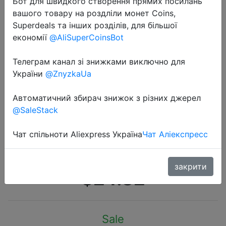
Бот для швидкого створення прямих посилань
вашого товару на роздліли монет Coins,
Superdeals та інших розділів, для більшої
економії
@AliSuperCoinsBot
Телеграм канал зі знижками виключно для
2020-09-25
України
@ZnyzkaUa
Li Ning/Мужская зимняя обувь для
отдыха и образа жизни;
Автоматичний збирач знижок з різних джерел
@SaleStack
Спортивная обувь с мягкой
дышащей подкладкой; li ning Cloud
Чат спільноти Aliexpress Україна
Чат Аліекспресс
Cushion; AGLP021 YXB290
закрити
$24.82
Sale