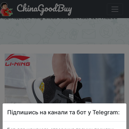
ChinaGoodBuy
Придбати Li Ning/Мужская зимняя обувь для отдыха и
образа жизни; Спортивная обувь с мягкой дышащей
подкладкой; li ning Cloud Cushion; AGLP021 YXB290
×
Підпишись на канали та бот у Telegram: