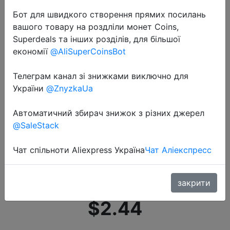
Бот для швидкого створення прямих посилань
вашого товару на роздліли монет Coins,
Superdeals та інших розділів, для більшої
економії
@AliSuperCoinsBot
Телеграм канал зі знижками виключно для
2020-09-25
України
@ZnyzkaUa
Горячая распродажа шапка
мужская зимняя повседневное
Автоматичний збирач знижок з різних джерел
шапка мужская женская теплая
@SaleStack
вязаная зимняя шапка
Чат спільноти Aliexpress Україна
Чат Аліекспресс
Смешанный цветовой дизайн
Ка�…
закрити
$2.44