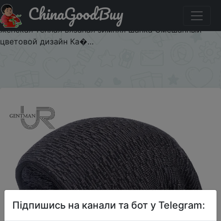
ChinaGoodBuy
Придбати по знижці URGENTMAN Горячая распродажа
шапка мужская зимняя повседневное шапка мужская
женская теплая вязаная зимняя шапка Смешанный
цветовой дизайн Ка�…
×
Підпишись на канали та бот у Telegram: