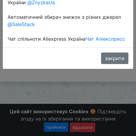
України
@ZnyzkaUa
Автоматичний збирач знижок з різних джерел
Перейти до магазину
@SaleStack
Чат спільноти Aliexpress Україна
Чат Аліекспресс
Додаткова інформація відсутня.
Слідкуйте за знижками на мобільному, в телеграм
каналі:
закрити
ZnyzhkaUA
Цей сайт використовує Cookies
🍪 Підтвердіть
згоду на їх зберігання та використання
прийняти
відхилити