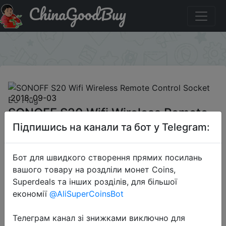
ChinaGoodBuy
Придбати по акціи SONOFF S20 Wifi Wireless Remote
Control Socket EU Plug
×
2018-09-03
SONOFF S20 Wifi Wireless Remote
Control Socket EU Plug
Підпишись на канали та бот у Telegram:
Бот для швидкого створення прямих посилань
$11.99
вашого товару на роздліли монет Coins,
Superdeals та інших розділів, для більшої
економії
@AliSuperCoinsBot
Sale
Телеграм канал зі знижками виключно для