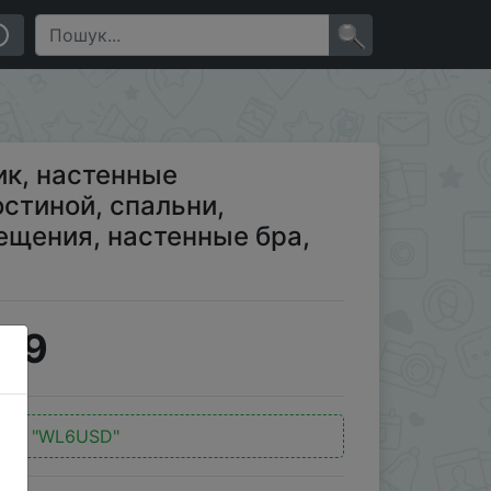
оловой, коридора, помещения, настенные бра,
×
к, настенные
остиной, спальни,
ещения, настенные бра,
7.9
од:
"WL6USD"