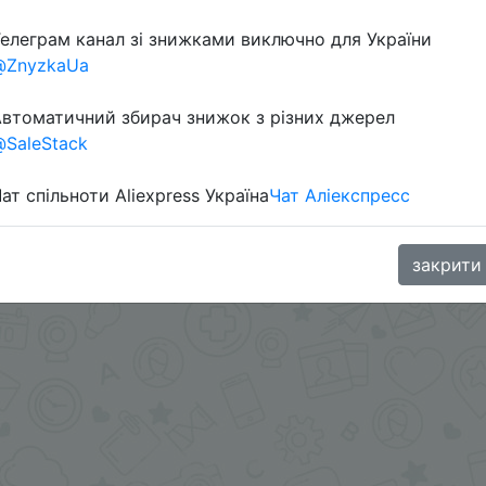
елеграм канал зі знижками виключно для України
Перейти 
@ZnyzkaUa
втоматичний збирач знижок з різних джерел
SaleStack
ат спільноти Aliexpress Україна
Чат Аліекспресс
oodBuy
закрити