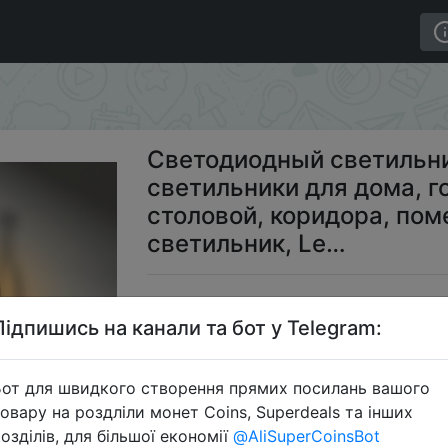
стенные светильники для дома, гостиной, спальни, ст
Светодиодный светильни
светильники для дома, г
столовой, коридора, пом
светильник, Le…
$
Підпишись на канали та бот у Telegram:
от для швидкого створення прямих посилань вашого
Промок
овару на роздліли монет Coins, Superdeals та інших
озділів, для більшої економії
@AliSuperCoinsBot