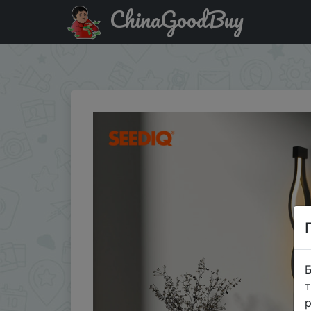
ChinaGoodBuy
Купити по знижці WL6USD Светодиодный светильник, на
светильник, Le…
Б
т
р