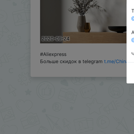
Т
А
2020-09-24
@
Ч
#Aliexpress
Больше скидок в telegram
t.me/ChinaG