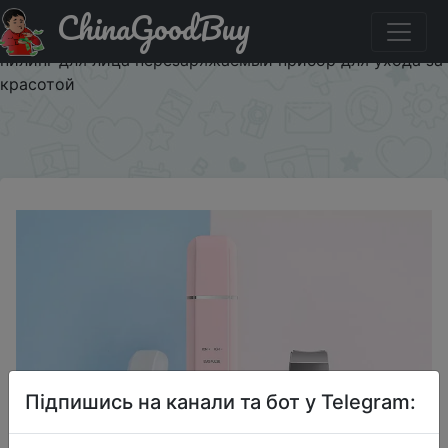
ChinaGoodBuy
Паридбати з промокодом INFACE60 InFace ms7100
ультразвуковой скребок для кожи лица очищающий
пилинг для лица перезаряжаемый прибор для ухода за
красотой
×
Підпишись на канали та бот у Telegram: