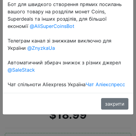
Бот для швидкого створення прямих посилань
вашого товару на роздліли монет Coins,
Superdeals та інших розділів, для більшої
економії
@AliSuperCoinsBot
Телеграм канал зі знижками виключно для
України
@ZnyzkaUa
2020-09-24
InFace ms7100 ультразвуковой
Автоматичний збирач знижок з різних джерел
скребок для кожи лица
@SaleStack
очищающий пилинг для лица
перезаряжаемый прибор для
Чат спільноти Aliexpress Україна
Чат Аліекспресс
ухода за красотой
закрити
$18.99