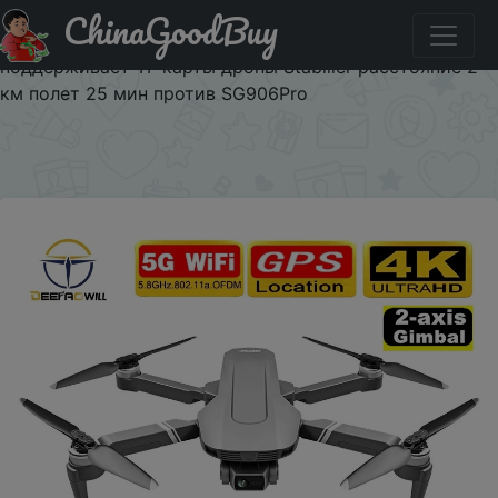
ChinaGoodBuy
Промокод на знижку TREND500 F4 Дрон GPS 4K 5G HD
Механическая Карданная камера система
поддерживает TF карты дроны Stabilier расстояние 2
км полет 25 мин против SG906Pro
×