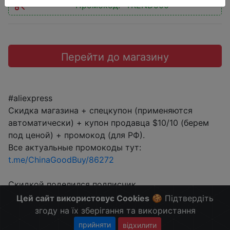
Промокод:
"TREND500"
Перейти до магазину
#aliexpress
Скидка магазина + спецкупон (применяются
автоматически) + купон продавца $10/10 (берем
под ценой) + промокод (для РФ).
Все актуальные промокоды тут:
t.me/ChinaGoodBuy/86272
Скидкой поделился подписчик.
Больше скидок в telegram
t.me/ChinaGoodBuy
Цей сайт використовує Cookies
🍪 Підтвердіть
згоду на їх зберігання та використання
прийняти
відхилити