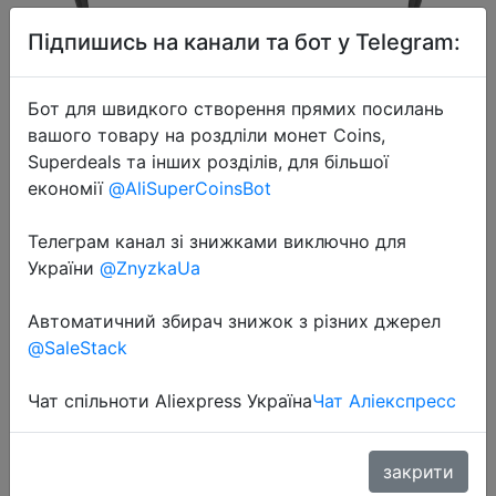
Підпишись на канали та бот у Telegram:
Бот для швидкого створення прямих посилань
вашого товару на роздліли монет Coins,
Superdeals та інших розділів, для більшої
2020-09-22
економії
@AliSuperCoinsBot
F4 Дрон GPS 4K 5G HD
Механическая Карданная камера
Телеграм канал зі знижками виключно для
України
@ZnyzkaUa
система поддерживает TF карты
дроны Stabilier расстояние 2 км
Автоматичний збирач знижок з різних джерел
полет 25 мин против SG906Pro
@SaleStack
Чат спільноти Aliexpress Україна
Чат Аліекспресс
$110.55
закрити