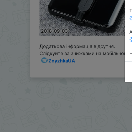
Т
2018-09-03
А
@
Додаткова інформація відсутня.
Ч
Слідкуйте за знижками на мобільному, 
ZnyzhkaUA