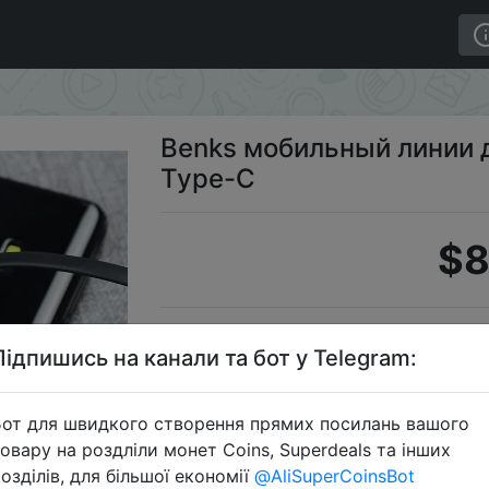
 игр Android Type-C
Benks мобильный линии д
Type-C
$8
Підпишись на канали та бот у Telegram:
от для швидкого створення прямих посилань вашого
овару на роздліли монет Coins, Superdeals та інших
Перейти 
озділів, для більшої економії
@AliSuperCoinsBot