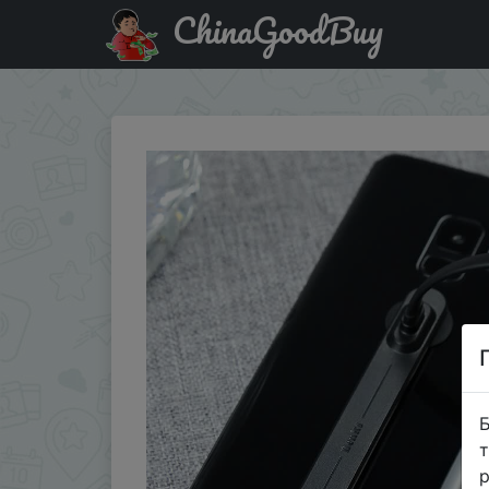
ChinaGoodBuy
Придбати по знижці Benks мобильный линии данных для
Б
т
р