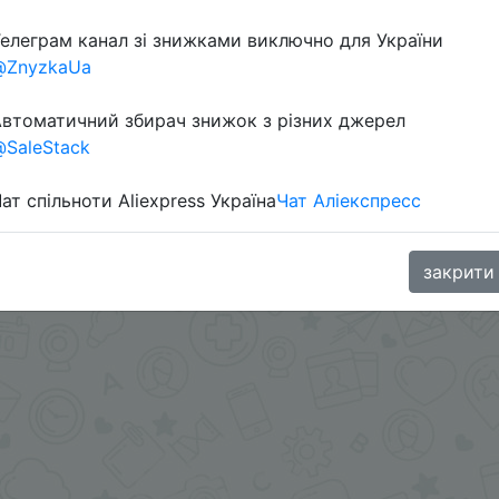
елеграм канал зі знижками виключно для України
@ZnyzkaUa
втоматичний збирач знижок з різних джерел
SaleStack
ат спільноти Aliexpress Україна
Чат Аліекспресс
в телеграм каналі:
закрити