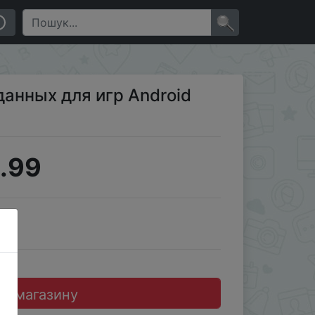
×
анных для игр Android
.99
JD
до магазину