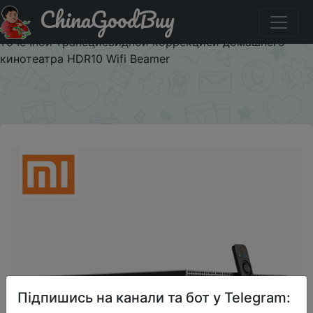
ChinaGoodBuy
Паридбати з промокодом aliprosto200sep Лазерный
проектор Xiaomi fengmi 4K Cinema Pro 2400 ANSI с 8-
точечной трапециевидной коррекцией домашнего
кинотеатра HDR10 Wifi Beamer
×
Підпишись на канали та бот у Telegram: