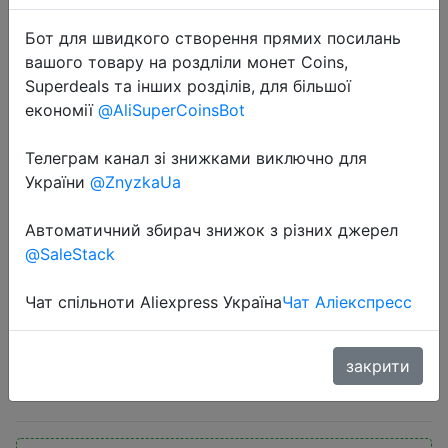
Бот для швидкого створення прямих посилань
вашого товару на роздліли монет Coins,
Superdeals та інших розділів, для більшої
економії
@AliSuperCoinsBot
Телеграм канал зі знижками виключно для
2020-09-21
України
@ZnyzkaUa
Лазерный проектор Xiaomi fengmi
4K Cinema Pro 2400 ANSI с 8-
Автоматичний збирач знижок з різних джерел
точечной трапециевидной
@SaleStack
коррекцией домашнего
кинотеатра HDR10 Wifi Beamer
Чат спільноти Aliexpress Україна
Чат Аліекспресс
закрити
$2066.36