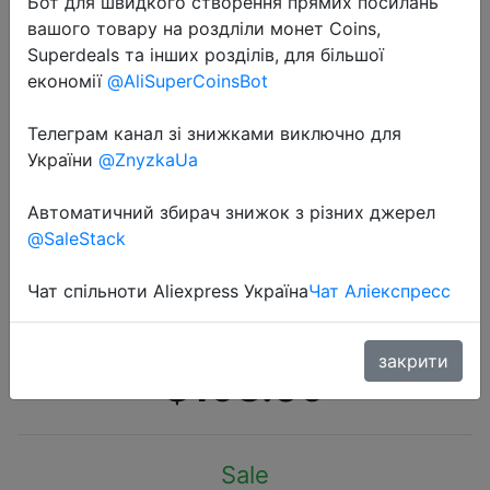
Бот для швидкого створення прямих посилань
вашого товару на роздліли монет Coins,
Superdeals та інших розділів, для більшої
економії
@AliSuperCoinsBot
Телеграм канал зі знижками виключно для
2020-09-21
України
@ZnyzkaUa
Honor 20 S 20 S мобильные
телефоны 6G 128G 6,15 ''Dewdrop
Автоматичний збирач знижок з різних джерел
@SaleStack
экран 24MP фронтальная камера
48MP тройные камеры смартфон
Чат спільноти Aliexpress Україна
Чат Аліекспресс
NFC
закрити
$198.09
Sale