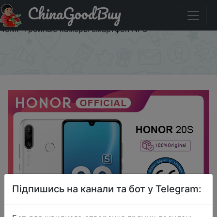
ChinaGoodBuy
Знижка на Honor 20 S 20 S мобильные телефоны 6G
128G 6,15 ''Dewdrop экран 24MP фронтальная камера
48MP тройные камеры смартфон NFC
×
Підпишись на канали та бот у Telegram: