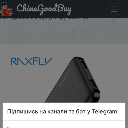
ChinaGoodBuy
Знижка на Портативное зарядное устройство RAXFLY,
10000 мАч, для iPhone, Xiaomi mi, внешний
светодиодный аккумулятор, 10000 мАч
×
Підпишись на канали та бот у Telegram: