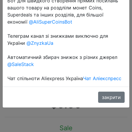
Бот для швидкого створення прямих посилань
вашого товару на роздліли монет Coins,
Superdeals та інших розділів, для більшої
економії
@AliSuperCoinsBot
Телеграм канал зі знижками виключно для
2020-09-20
України
@ZnyzkaUa
Портативное зарядное
устройство RAXFLY, 10000 мАч,
Автоматичний збирач знижок з різних джерел
@SaleStack
для iPhone, Xiaomi mi, внешний
светодиодный аккумулятор,
Чат спільноти Aliexpress Україна
Чат Аліекспресс
10000 мАч
закрити
$9.99
Sale