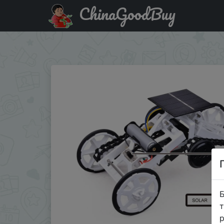
ChinaGoodBuy
Придбати по знижці $2/2 DIY Солнечная энергия, само
модел�…
Б
т
р