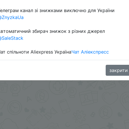
елеграм канал зі знижками виключно для України
Перейти 
@ZnyzkaUa
втоматичний збирач знижок з різних джерел
SaleStack
ат спільноти Aliexpress Україна
Чат Аліекспресс
oodBuy
закрити