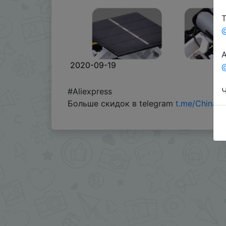
Т
А
2020-09-19
@
Ч
#Aliexpress
Больше скидок в telegram
t.me/ChinaG