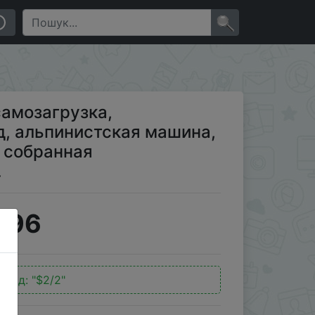
ина, 4WD строительный блок, собранная электрическая
×
самозагрузка,
, альпинистская машина,
 собранная
…
.96
окод:
"$2/2"