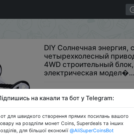
загрузка, четырехколесный привод, альпинистская маш
DIY Солнечная энергия, 
четырехколесный привод
4WD строительный блок,
электрическая модел�
$8
Підпишись на канали та бот у Telegram:
от для швидкого створення прямих посилань вашого
Пром
овару на роздліли монет Coins, Superdeals та інших
озділів, для більшої економії
@AliSuperCoinsBot