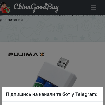
ChinaGoodBuy
Купити на розпродажі PUJIMAX 3 Solts зарядное
устройство адаптер USB вилка зарядное устройство
для универсальных аккумуляторов AA/AAA аксессуары
для питания
×
Підпишись на канали та бот у Telegram: