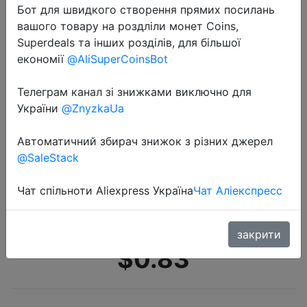
Бот для швидкого створення прямих посилань
вашого товару на роздліли монет Coins,
Superdeals та інших розділів, для більшої
економії
@AliSuperCoinsBot
Телеграм канал зі знижками виключно для
України
@ZnyzkaUa
2020-09-19
PUJIMAX 3 Solts зарядное
Автоматичний збирач знижок з різних джерел
устройство адаптер USB вилка
@SaleStack
зарядное устройство для
универсальных аккумуляторов
Чат спільноти Aliexpress Україна
Чат Аліекспресс
AA/AAA аксессуары для питания
закрити
$0.83