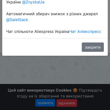
України
@ZnyzkaUa
Автоматичний збирач знижок з різних джерел
Перейти до магазину
@SaleStack
Чат спільноти Aliexpress Україна
Чат Аліекспресс
#Mts #RU
Больше скидок в telegram
t.me/ChinaGoodBuy
закрити
Цей сайт використовує Cookies
🍪 Підтвердіть
згоду на їх зберігання та використання
прийняти
відхилити