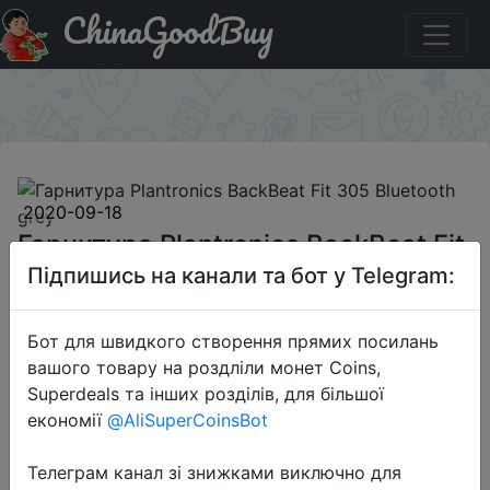
ChinaGoodBuy
Акція на Гарнитура Plantronics BackBeat Fit 305
Bluetooth grey
×
2020-09-18
Гарнитура Plantronics BackBeat Fit
305 Bluetooth grey
Підпишись на канали та бот у Telegram:
Бот для швидкого створення прямих посилань
1799 руб.
вашого товару на роздліли монет Coins,
Superdeals та інших розділів, для більшої
економії
@AliSuperCoinsBot
Sale
Телеграм канал зі знижками виключно для