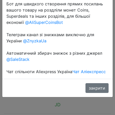
Бот для швидкого створення прямих посилань
вашого товару на роздліли монет Coins,
Superdeals та інших розділів, для більшої
економії
@AliSuperCoinsBot
Телеграм канал зі знижками виключно для
2018-09-02
України
@ZnyzkaUa
SAST MP3 Bluetooth Музыкальный
Плеер AY-T56 Черно-серебряный
Автоматичний збирач знижок з різних джерел
USB-диск плюс зарядник
@SaleStack
автомобильного варианта
Чат спільноти Aliexpress Україна
Чат Аліекспресс
$9.55
закрити
JD