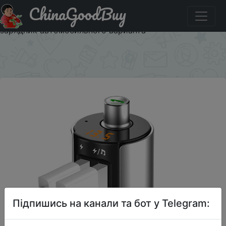
ChinaGoodBuy
Придбати по акціи SAST MP3 Bluetooth Музыкальный
Плеер AY-T56 Черно-серебряный USB-диск плюс
зарядник автомобильного варианта
×
Підпишись на канали та бот у Telegram: