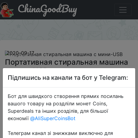
ChinaGoodBuy
Промокод на знижку BGPMWS Портативная
стиральная машина с мини-USB
×
2020-09-17
Портативная стиральная машина
с мини-USB
Підпишись на канали та бот у Telegram:
$15.83
Бот для швидкого створення прямих посилань
вашого товару на роздліли монет Coins,
Superdeals та інших розділів, для більшої
Промокод:
"BGPMWS"
економії
@AliSuperCoinsBot
Телеграм канал зі знижками виключно для