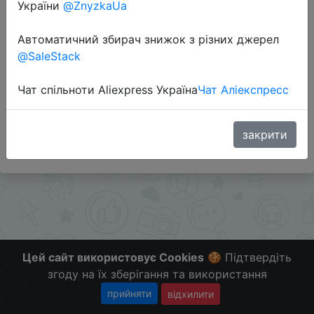
України
@ZnyzkaUa
Перейти до магазину
Автоматичний збирач знижок з різних джерел
@SaleStack
Додаткова інформація відсутня.
Чат спільноти Aliexpress Україна
Чат Аліекспресс
Слідкуйте за знижками на мобільному, в телеграм
каналі:
ZnyzhkaUA
закрити
Цей сайт використовує Cookies
🍪 Підтвердіть
згоду на їх зберігання та використання
прийняти
відхилити