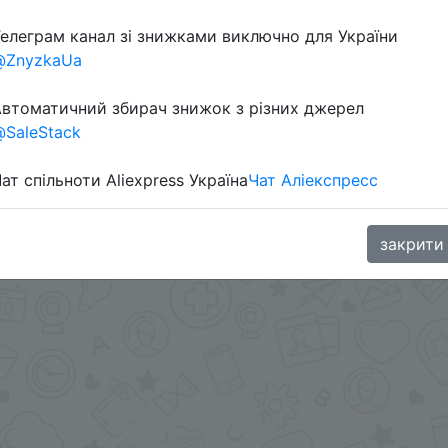
елеграм канал зі знижками виключно для України
Перейти 
@ZnyzkaUa
втоматичний збирач знижок з різних джерел
SaleStack
ат спільноти Aliexpress Україна
Чат Аліекспресс
oodBuy
закрити