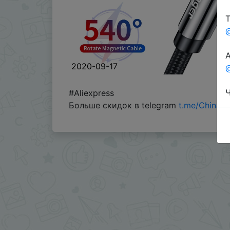
Т
А
2020-09-17
@
Ч
#Aliexpress
Больше скидок в telegram
t.me/ChinaG