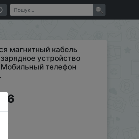
во Micro USB Type C кабель Мобильный телефон
×
ся магнитный кабель
 зарядное устройство
ь Мобильный телефон
…
2.6
ale