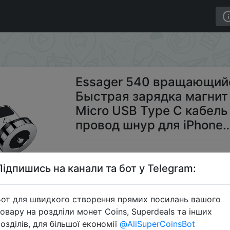
ый кабель Быстрая зарядка магнит зарядное устройст
Essager 540 вращающий
Быстрая зарядка магнит
Micro USB Type C кабел
провод шнур для iPhone
$
Підпишись на канали та бот у Telegram:
от для швидкого створення прямих посилань вашого
S
овару на роздліли монет Coins, Superdeals та інших
озділів, для більшої економії
@AliSuperCoinsBot