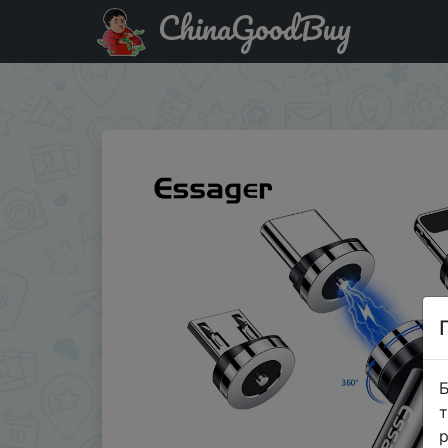
ChinaGoodBuy
Придбати по знижці Essager 540 вращающийся магнитн
провод шнур для iPhone…
Б
т
р