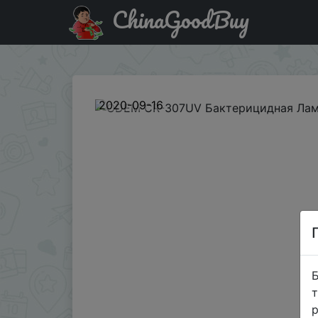
ChinaGoodBuy
Промокод на знижку BGODEM ODEM CR-307UV Бактер
2020-09-16
Б
т
р