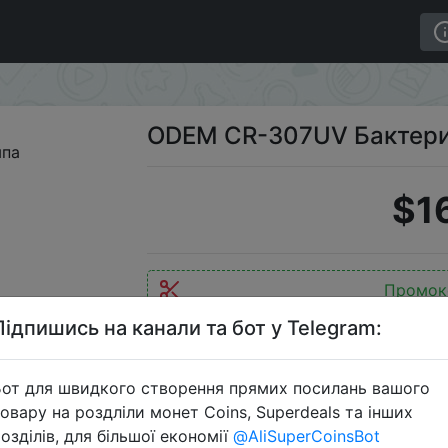
ицидная Лампа
ODEM CR-307UV Бактер
$1
Промок
Підпишись на канали та бот у Telegram:
от для швидкого створення прямих посилань вашого
Перейти 
овару на роздліли монет Coins, Superdeals та інших
озділів, для більшої економії
@AliSuperCoinsBot