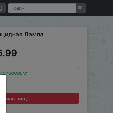
×
ицидная Лампа
6.99
од:
"BGODEM"
до магазину