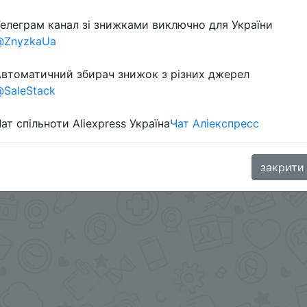
елеграм канал зі знижками виключно для України
в телеграм каналі:
@ZnyzkaUa
втоматичний збирач знижок з різних джерел
SaleStack
ат спільноти Aliexpress Україна
Чат Аліекспресс
закрити