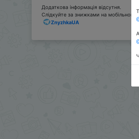
Додаткова інформація відсутня.
Т
Слідкуйте за знижками на мобільному, 
ZnyzhkaUA
А
@
Ч