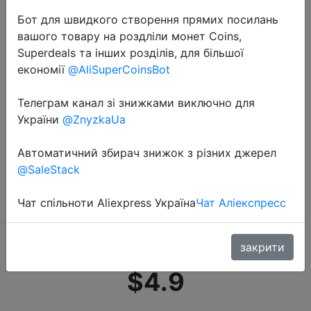
Бот для швидкого створення прямих посилань
вашого товару на роздліли монет Coins,
Superdeals та інших розділів, для більшої
економії
@AliSuperCoinsBot
Телеграм канал зі знижками виключно для
2020-09-15
України
@ZnyzkaUa
Брендовые новые мужские
хлопковые носки для мужчин
Автоматичний збирач знижок з різних джерел
2020, черные, деловые,
@SaleStack
дышащие, весна лето, мужские
Чат спільноти Aliexpress Україна
Чат Аліекспресс
носки для лодок, Meias, хит
продаж, низ…
закрити
$4.9