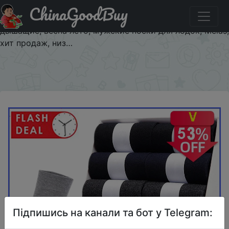
ChinaGoodBuy
Код на знижку $1/1 Брендовые новые мужские
хлопковые носки для мужчин 2020, черные, деловые,
дышащие, весна лето, мужские носки для лодок, Meias,
хит продаж, низ…
×
Підпишись на канали та бот у Telegram: