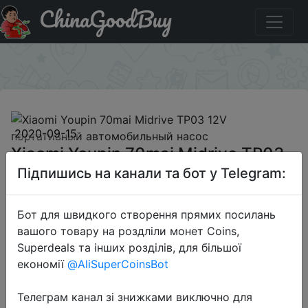
ChinaGoodBuy
Промокод на знижку BG70MAI09 Xiaomi Youpin 70mai
Midrive TP03 12V портативный автомобильный насос
×
2020-09-15
Xiaomi Youpin 70mai Midrive TP03
12V портативный автомобильный
Підпишись на канали та бот у Telegram:
насос
Бот для швидкого створення прямих посилань
вашого товару на роздліли монет Coins,
$33.99
Superdeals та інших розділів, для більшої
економії
@AliSuperCoinsBot
Телеграм канал зі знижками виключно для
Промокод:
"BG70MAI09"