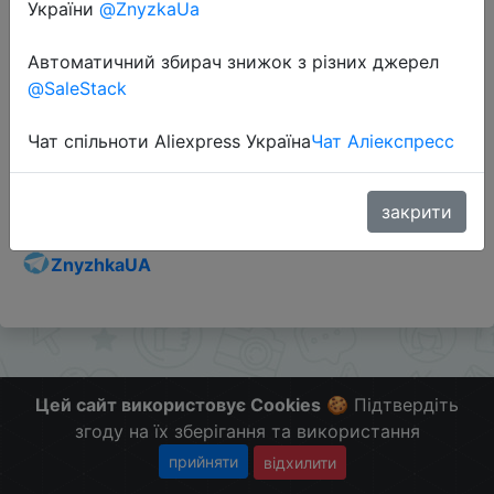
України
@ZnyzkaUa
Автоматичний збирач знижок з різних джерел
@SaleStack
Перейти до магазину
Чат спільноти Aliexpress Україна
Чат Аліекспресс
Додаткова інформація відсутня.
Слідкуйте за знижками на мобільному, в телеграм
закрити
каналі:
ZnyzhkaUA
Цей сайт використовує Cookies
🍪 Підтвердіть
згоду на їх зберігання та використання
прийняти
відхилити