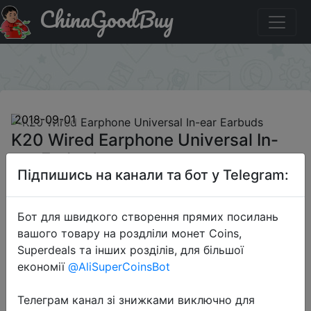
ChinaGoodBuy
Придбати по знижці K20 Wired Earphone Universal In-ear
Earbuds
×
2018-09-01
K20 Wired Earphone Universal In-
ear Earbuds
Підпишись на канали та бот у Telegram:
$0.89
Бот для швидкого створення прямих посилань
вашого товару на роздліли монет Coins,
Superdeals та інших розділів, для більшої
Sale
економії
@AliSuperCoinsBot
Телеграм канал зі знижками виключно для