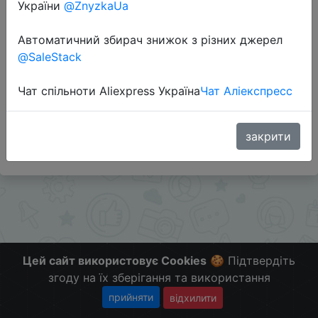
України
@ZnyzkaUa
Перейти до магазину
Автоматичний збирач знижок з різних джерел
@SaleStack
Додаткова інформація відсутня.
Чат спільноти Aliexpress Україна
Чат Аліекспресс
Слідкуйте за знижками на мобільному, в телеграм
каналі:
ZnyzhkaUA
закрити
Цей сайт використовує Cookies
🍪 Підтвердіть
згоду на їх зберігання та використання
прийняти
відхилити