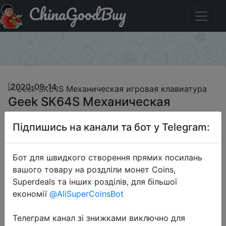
ChinaGoodBuy
Придбати по знижці BGCN64 Geek SK64S
Механическая игровая клавиатура
×
2020-09-14
Geek SK64S Механическая
игровая клавиатура
Підпишись на канали та бот у Telegram:
$74.39
Бот для швидкого створення прямих посилань
вашого товару на роздліли монет Coins,
Superdeals та інших розділів, для більшої
Промокод:
"BGCN64"
економії
@AliSuperCoinsBot
Телеграм канал зі знижками виключно для