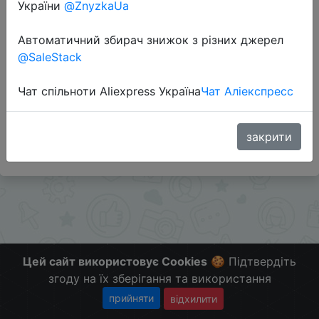
України
@ZnyzkaUa
Перейти до магазину
Автоматичний збирач знижок з різних джерел
@SaleStack
Додаткова інформація відсутня.
Чат спільноти Aliexpress Україна
Чат Аліекспресс
Слідкуйте за знижками на мобільному, в телеграм
каналі:
ZnyzhkaUA
закрити
Цей сайт використовує Cookies
🍪 Підтвердіть
згоду на їх зберігання та використання
прийняти
відхилити