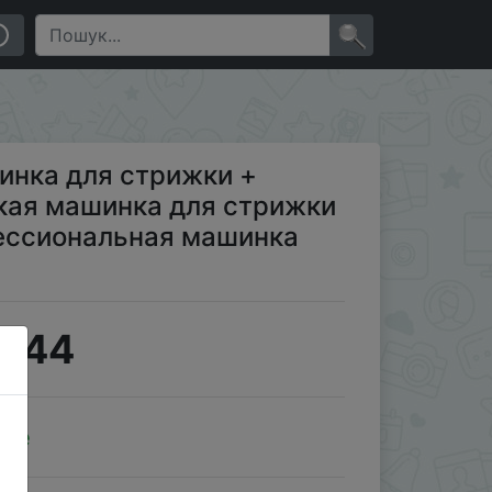
 Youpin RIWA, профессиональная машинка для бритья
×
инка для стрижки +
кая машинка для стрижки
фессиональная машинка
8.44
ale