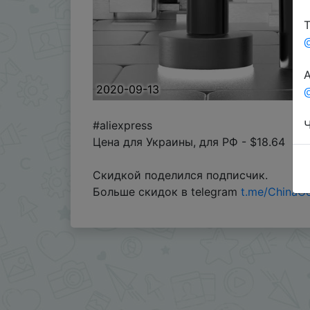
Т
А
2020-09-13
@
Ч
#aliexpress
Цена для Украины, для РФ - $18.64
Скидкой поделился подписчик.
Больше скидок в telegram
t.me/ChinaG