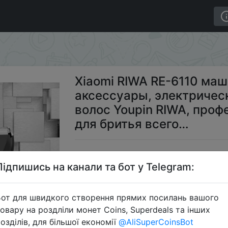
аксессуары, электрическая машинка для стрижки волос
Xiaomi RIWA RE-6110 маш
аксессуары, электричес
волос Youpin RIWA, про
для бритья всего…
$1
Підпишись на канали та бот у Telegram:
от для швидкого створення прямих посилань вашого
S
овару на роздліли монет Coins, Superdeals та інших
озділів, для більшої економії
@AliSuperCoinsBot