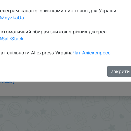
елеграм канал зі знижками виключно для України
Перейти 
@ZnyzkaUa
втоматичний збирач знижок з різних джерел
SaleStack
ат спільноти Aliexpress Україна
Чат Аліекспресс
закрити
oodBuy