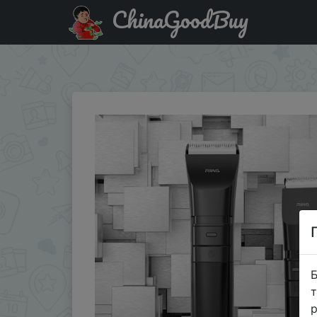
ChinaGoodBuy
Акція на Xiaomi RIWA RE-6110 машинка для стрижки + 
всего…
Б
т
р