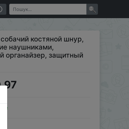
тель, кабельный органайзер, защитный держат…
×
 собачий костяной шнур,
ние наушниками,
й органайзер, защитный
.97
ale