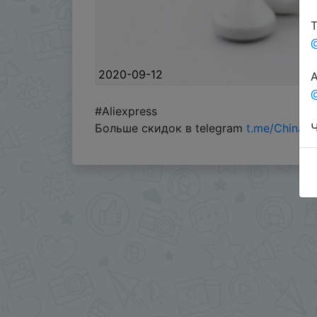
Т
2020-09-12
А
@
#Aliexpress
Ч
Больше скидок в telegram
t.me/ChinaG