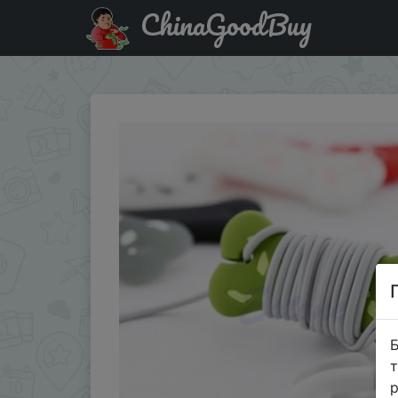
ChinaGoodBuy
Придбати 1 шт. милый мультяшный собачий костяной ш
Б
т
р