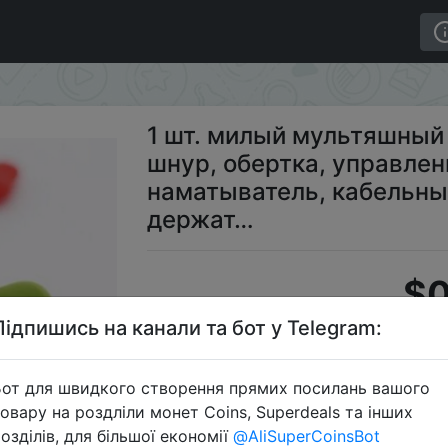
нур, шнур, обертка, управление наушниками, наматыва
1 шт. милый мультяшный
шнур, обертка, управле
наматыватель, кабельны
держат…
$0
Підпишись на канали та бот у Telegram:
S
от для швидкого створення прямих посилань вашого
овару на роздліли монет Coins, Superdeals та інших
озділів, для більшої економії
@AliSuperCoinsBot