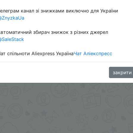
Перейти 
елеграм канал зі знижками виключно для України
@ZnyzkaUa
втоматичний збирач знижок з різних джерел
SaleStack
ат спільноти Aliexpress Україна
Чат Аліекспресс
oodBuy
закрити