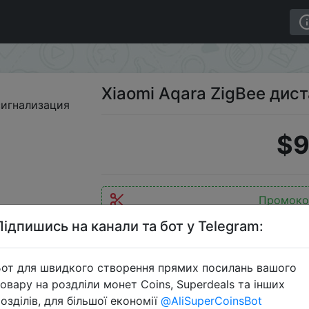
станционная сигнализация
Xiaomi Aqara ZigBee дис
$9
Промоко
Підпишись на канали та бот у Telegram:
от для швидкого створення прямих посилань вашого
Перейти 
овару на роздліли монет Coins, Superdeals та інших
озділів, для більшої економії
@AliSuperCoinsBot