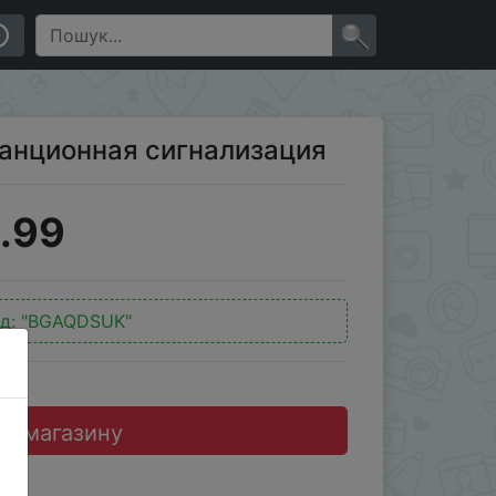
×
танционная сигнализация
.99
д:
"BGAQDSUK"
до магазину