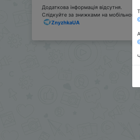
Додаткова інформація відсутня.
Т
Слідкуйте за знижками на мобільному, 
ZnyzhkaUA
А
@
Ч