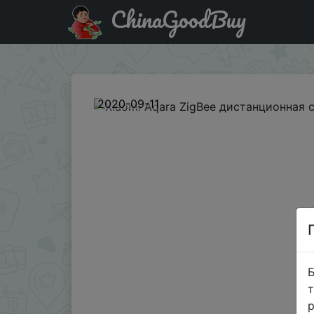
ChinaGoodBuy
Придбати по знижці BGAQDSUK Xiaomi Aqara ZigBee ди
2020-09-11
Б
т
р