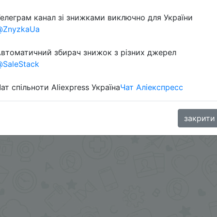
елеграм канал зі знижками виключно для України
в телеграм каналі:
@ZnyzkaUa
втоматичний збирач знижок з різних джерел
SaleStack
ат спільноти Aliexpress Україна
Чат Аліекспресс
закрити