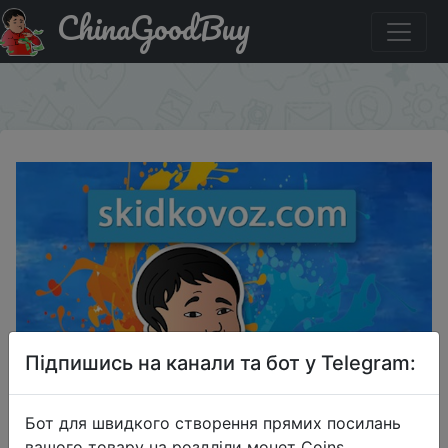
ChinaGoodBuy
Промокод на знижку BGCARPRO универсальный купон
на автотовары
×
Підпишись на канали та бот у Telegram:
Бот для швидкого створення прямих посилань
вашого товару на роздліли монет Coins,