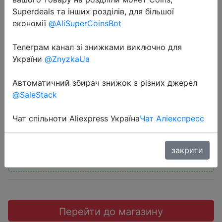
Superdeals та інших розділів, для більшої
економії
@AliSuperCoinsBot
Телеграм канал зі знижками виключно для
2020-09-10
України
@ZnyzkaUa
универсальный купон на
Автоматичний збирач знижок з різних джерел
автотовары
@SaleStack
$15
Чат спільноти Aliexpress Україна
Чат Аліекспресс
закрити
Промокод:
"BGCARPRO"
Перейти до магазину