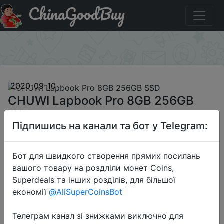
ChinaGoodBuy
Промокод на знижку BGCWLBP14 CHUWI Lapbook Pro
8GB 256GB SSD
×
2020-09-10
CHUWI Lapbook Pro 8GB 256GB
SSD
Підпишись на канали та бот у Telegram:
$299.99
Бот для швидкого створення прямих посилань
вашого товару на роздліли монет Coins,
Superdeals та інших розділів, для більшої
Промокод:
"BGCWLBP14"
економії
@AliSuperCoinsBot
Телеграм канал зі знижками виключно для