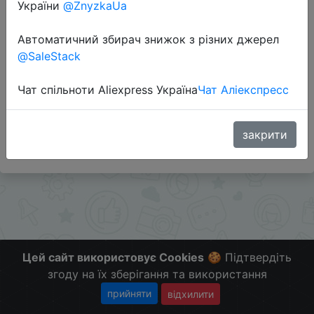
України
@ZnyzkaUa
Перейти до магазину
Автоматичний збирач знижок з різних джерел
@SaleStack
Додаткова інформація відсутня.
Чат спільноти Aliexpress Україна
Чат Аліекспресс
Слідкуйте за знижками на мобільному, в телеграм
каналі:
ZnyzhkaUA
закрити
Цей сайт використовує Cookies
🍪 Підтвердіть
згоду на їх зберігання та використання
прийняти
відхилити