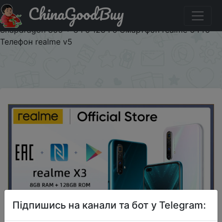
ChinaGoodBuy
Код на знижку REALMESEP30 Realme X3 мобильный
телефон 64MP 60X SuperZoom 120 Гц дисплей
Snapdragon 855 + 8 Гб 128 Гб Смартфон realme 6 Pro
Телефон realme v5
×
Підпишись на канали та бот у Telegram: