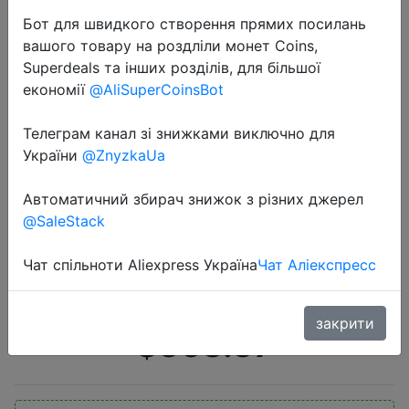
Бот для швидкого створення прямих посилань
вашого товару на роздліли монет Coins,
Superdeals та інших розділів, для більшої
економії
@AliSuperCoinsBot
Телеграм канал зі знижками виключно для
2020-09-10
України
@ZnyzkaUa
Realme X3 мобильный телефон
64MP 60X SuperZoom 120 Гц
Автоматичний збирач знижок з різних джерел
@SaleStack
дисплей Snapdragon 855 + 8 Гб
128 Гб Смартфон realme 6 Pro
Чат спільноти Aliexpress Україна
Чат Аліекспресс
Телефон realme v5
закрити
$368.37