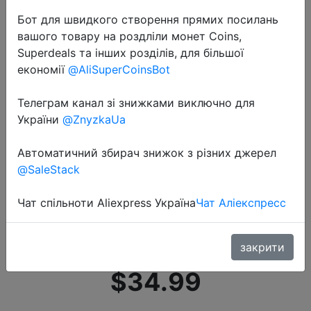
Бот для швидкого створення прямих посилань
вашого товару на роздліли монет Coins,
Superdeals та інших розділів, для більшої
економії
@AliSuperCoinsBot
Телеграм канал зі знижками виключно для
2020-09-09
України
@ZnyzkaUa
Xiaomi Mijia 100 Вт портативный
автомобильный инвертор
Автоматичний збирач знижок з різних джерел
преобразователь постоянного
@SaleStack
тока 12 В в переменный ток 220 В
Чат спільноти Aliexpress Україна
Чат Аліекспресс
с 5 В/2.4A двумя usb-портами
авто…
закрити
$34.99