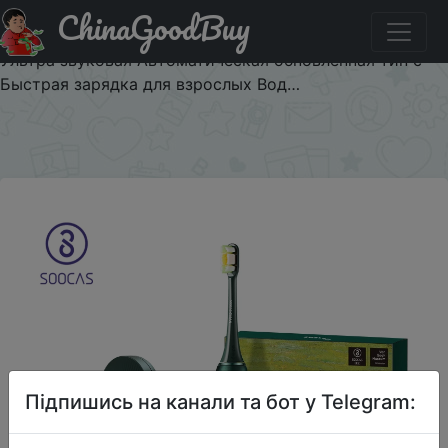
ChinaGoodBuy
Купити по знижці SOOCAS09 SOOCAS X3U Van
электрическая зубная щетка Sonic зубная щетка
Ультра звуковая Автоматическая обновленная тип c
Быстрая зарядка для взрослых Вод…
×
Підпишись на канали та бот у Telegram: