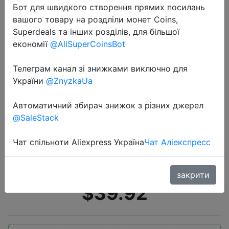
Бот для швидкого створення прямих посилань
вашого товару на роздліли монет Coins,
Superdeals та інших розділів, для більшої
економії
@AliSuperCoinsBot
Телеграм канал зі знижками виключно для
України
@ZnyzkaUa
2020-09-08
SOOCAS X3U Van электрическая
Автоматичний збирач знижок з різних джерел
зубная щетка Sonic зубная щетка
@SaleStack
Ультра звуковая Автоматическая
обновленная тип c Быстрая
Чат спільноти Aliexpress Україна
Чат Аліекспресс
зарядка для взрослых Вод…
закрити
$39.92