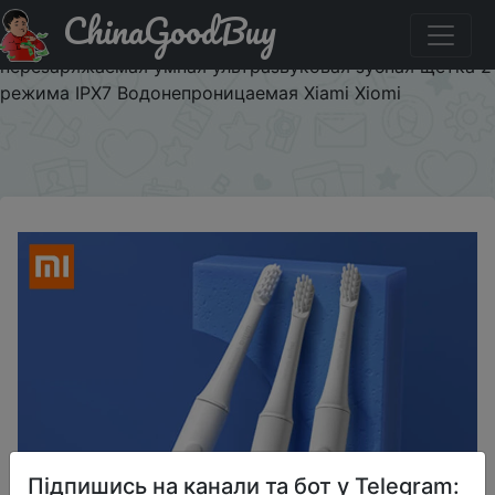
ChinaGoodBuy
Паридбати з промокодом UENUWKCAVG4M Xiaomi
Sonic электрическая зубная щетка DR.BEI T100
перезаряжаемая умная ультразвуковая зубная щетка 2
режима IPX7 Водонепроницаемая Xiami Xiomi
×
Підпишись на канали та бот у Telegram: