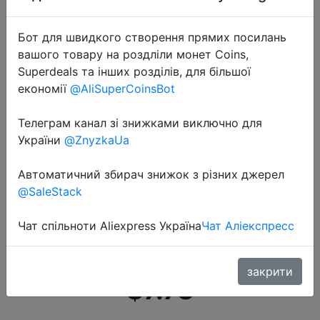
Бот для швидкого створення прямих посилань
вашого товару на роздліли монет Coins,
Superdeals та інших розділів, для більшої
економії
@AliSuperCoinsBot
2020-09-08
Телеграм канал зі знижками виключно для
Xiaomi Sonic электрическая
України
@ZnyzkaUa
зубная щетка DR.BEI T100
перезаряжаемая умная
Автоматичний збирач знижок з різних джерел
@SaleStack
ультразвуковая зубная щетка 2
режима IPX7 Водонепроницаемая
Чат спільноти Aliexpress Україна
Чат Аліекспресс
Xiami Xiomi
закрити
$7.73