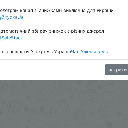
елеграм канал зі знижками виключно для України
в телеграм каналі:
@ZnyzkaUa
втоматичний збирач знижок з різних джерел
SaleStack
ат спільноти Aliexpress Україна
Чат Аліекспресс
закрити