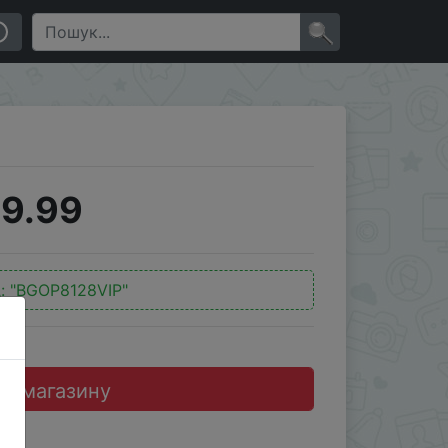
×
9.99
д:
"BGOP8128VIP"
до магазину