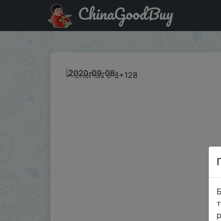
ChinaGoodBuy
Промокод на знижку BGOP8128VIP OnePlus 8 8+128
2020-09-08
Б
т
р