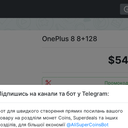
OnePlus 8 8+128
$54
Промоко
Підпишись на канали та бот у Telegram:
от для швидкого створення прямих посилань вашого
Перейти 
овару на роздліли монет Coins, Superdeals та інших
озділів, для більшої економії
@AliSuperCoinsBot