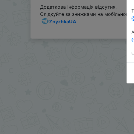
Додаткова інформація відсутня.
Т
Слідкуйте за знижками на мобільному, 
ZnyzhkaUA
А
@
Ч