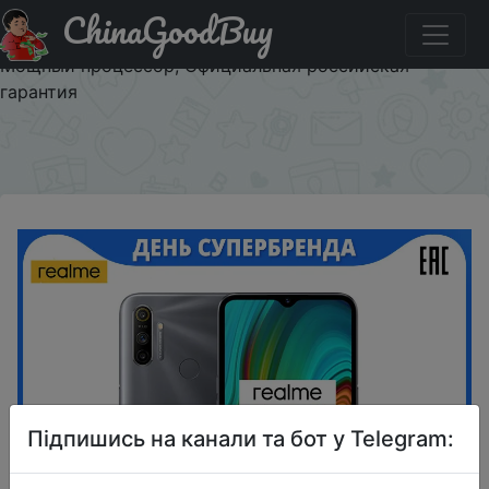
ChinaGoodBuy
Придбати по знижці RL500 Смартфон realme С3 3+32
ГБ, Емкий аккумулятор 5000 мАч, Тройная камера,
Мощный процессор, Официальная российская
гарантия
×
Підпишись на канали та бот у Telegram: