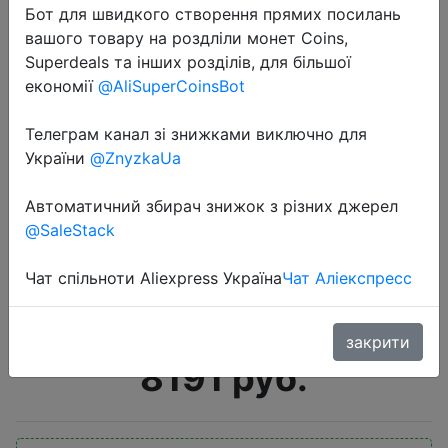
Бот для швидкого створення прямих посилань
вашого товару на роздліли монет Coins,
Superdeals та інших розділів, для більшої
економії
@AliSuperCoinsBot
Телеграм канал зі знижками виключно для
України
@ZnyzkaUa
2020-09-08
Смартфон realme С3 3+32 ГБ,
Автоматичний збирач знижок з різних джерел
Емкий аккумулятор 5000 мАч,
@SaleStack
Тройная камера, Мощный
процессор, Официальная
Чат спільноти Aliexpress Україна
Чат Аліекспресс
российская гарантия
закрити
8191 руб.