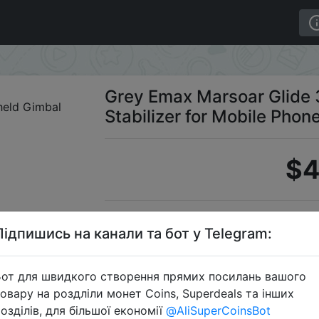
eld Gimbal Stabilizer for Mobile Phones Smartphone
Grey Emax Marsoar Glide 
Stabilizer for Mobile Pho
$4
S
Підпишись на канали та бот у Telegram:
от для швидкого створення прямих посилань вашого
овару на роздліли монет Coins, Superdeals та інших
Перейти 
озділів, для більшої економії
@AliSuperCoinsBot