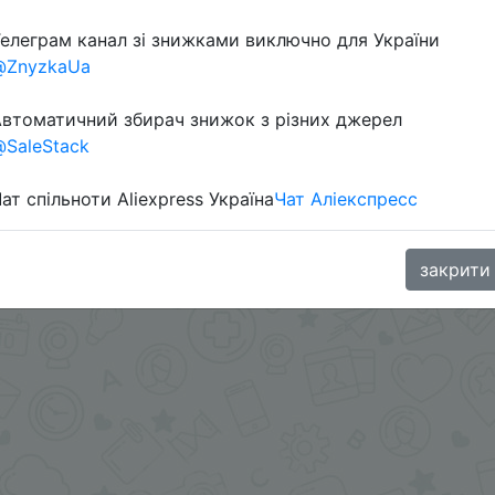
елеграм канал зі знижками виключно для України
@ZnyzkaUa
я.
oodBuy
втоматичний збирач знижок з різних джерел
SaleStack
ат спільноти Aliexpress Україна
Чат Аліекспресс
закрити