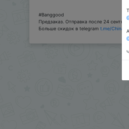
Т
#Banggood
Предзаказ. Отправка после 24 сентябр
Больше скидок в telegram
t.me/ChinaG
А
@
Ч