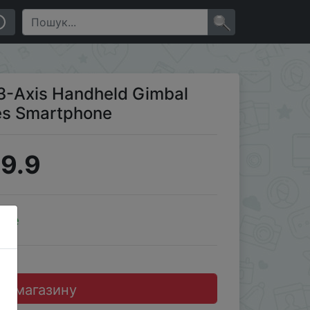
×
3-Axis Handheld Gimbal
nes Smartphone
9.9
ale
до магазину