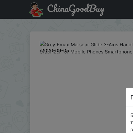
ChinaGoodBuy
Придбати по акціи Grey Emax Marsoar Glide 3-Axis Handh
2020-09-05
Б
т
р