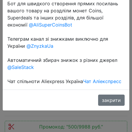
Бот для швидкого створення прямих посилань
вашого товару на роздліли монет Coins,
Superdeals та інших розділів, для більшої
економії
@AliSuperCoinsBot
Телеграм канал зі знижками виключно для
України
@ZnyzkaUa
2020-09-05
Смартфон Xiaomi Redmi 9C
Автоматичний збирач знижок з різних джерел
3ГБ+64ГБ | 6,53"DotDrop дисплей|
@SaleStack
5000 мАч | тройная камера | Helio
G35| Ростест| Быстрая доставка
Чат спільноти Aliexpress Україна
Чат Аліекспресс
9490.03 руб.
закрити
Промокод:
"500/9988 руб."