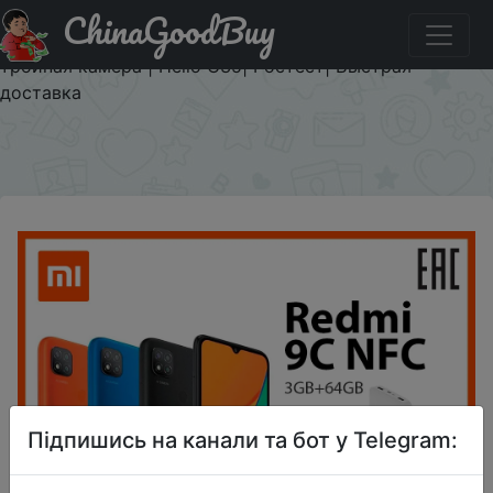
ChinaGoodBuy
Придбати по знижці 500/9988 руб. Смартфон Xiaomi
Redmi 9C 3ГБ+64ГБ | 6,53"DotDrop дисплей| 5000 мАч |
тройная камера | Helio G35| Ростест| Быстрая
доставка
×
Підпишись на канали та бот у Telegram: