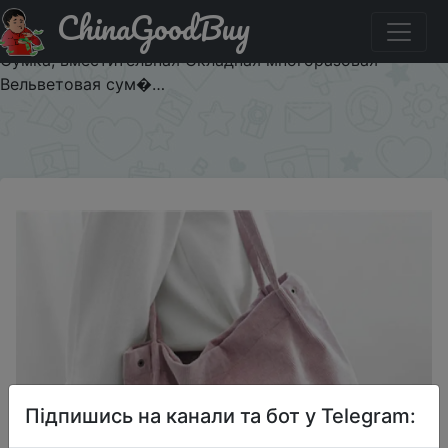
ChinaGoodBuy
Придбати по акціи Женская сумка тоут, Женская
Повседневная сумка на плечо, Женская Холщовая
Сумка, вместительная Складная многоразовая
Вельветовая сум�…
×
Підпишись на канали та бот у Telegram: