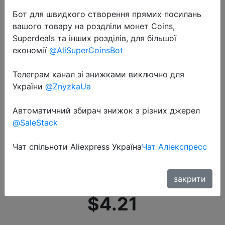
Бот для швидкого створення прямих посилань
вашого товару на роздліли монет Coins,
Superdeals та інших розділів, для більшої
економії
@AliSuperCoinsBot
Телеграм канал зі знижками виключно для
2020-09-05
України
@ZnyzkaUa
Женская сумка тоут, Женская
Повседневная сумка на плечо,
Автоматичний збирач знижок з різних джерел
Женская Холщовая Сумка,
@SaleStack
вместительная Складная
Чат спільноти Aliexpress Україна
Чат Аліекспресс
многоразовая Вельветовая
сум�…
закрити
$4.21