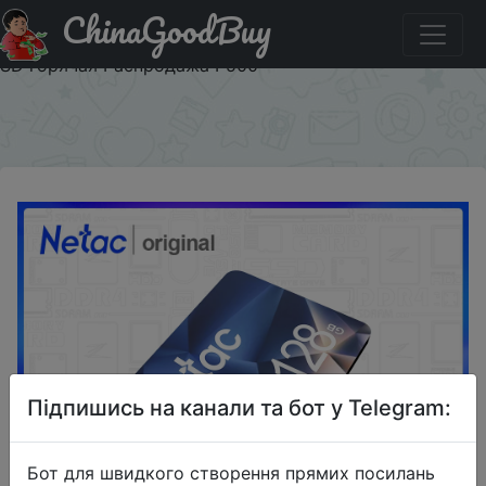
ChinaGoodBuy
Промокод на знижку $1/8 Netac карта памяти micro sd
128 ГБ 100 МБ/с./с 64 Гб micro SD карта sd флэш-карта
SD горячая Распродажа P500
×
Підпишись на канали та бот у Telegram:
Бот для швидкого створення прямих посилань