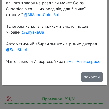
вашого товару на роздліли монет Coins,
Superdeals та інших розділів, для більшої
економії
@AliSuperCoinsBot
Телеграм канал зі знижками виключно для
України
@ZnyzkaUa
2020-09-04
Netac карта памяти micro sd 128
Автоматичний збирач знижок з різних джерел
ГБ 100 МБ/с./с 64 Гб micro SD
@SaleStack
карта sd флэш-карта SD горячая
Распродажа P500
Чат спільноти Aliexpress Україна
Чат Аліекспресс
$11.92
закрити
Промокод:
"$1/8"