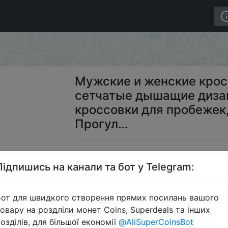
ки Onemix, черные сетчатые дышащие дизайнерские кл
Мужские и женские крос
сетчатые дышащие диза
кроссовки для пробежек
Прогул…
$
Підпишись на канали та бот у Telegram:
от для швидкого створення прямих посилань вашого
Пром
овару на роздліли монет Coins, Superdeals та інших
озділів, для більшої економії
@AliSuperCoinsBot