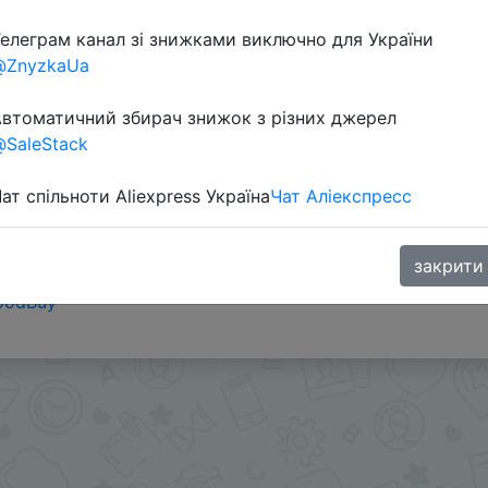
елеграм канал зі знижками виключно для України
Перейти 
@ZnyzkaUa
втоматичний збирач знижок з різних джерел
SaleStack
ат спільноти Aliexpress Україна
Чат Аліекспресс
закрити
oodBuy