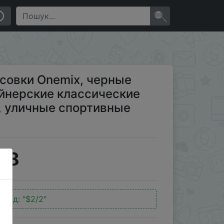
ассические кроссовки для пробежек, уличные
×
совки Onemix, черные
йнерские классические
, уличные спортивные
18
окод:
"$2/2"