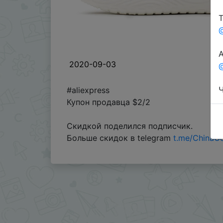
Т
А
2020-09-03
@
Ч
#aliexpress
Купон продавца $2/2
Скидкой поделился подписчик.
Больше скидок в telegram
t.me/ChinaG