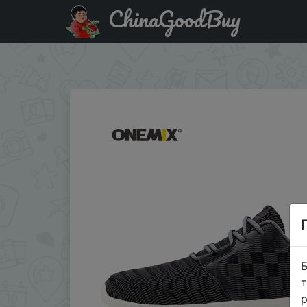
ChinaGoodBuy
Промокод на знижку $2/2 Мужские и женские кроссов
спортивные Прогул…
Б
т
р