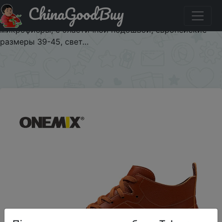
ChinaGoodBuy
Купити по знижці $20/20 Мужские кроссовки для
скейтбординга ONEMIX, стильные кроссовки из мягкой
микрофибры, с эластичной подошвой, европейские
размеры 39-45, свет…
×