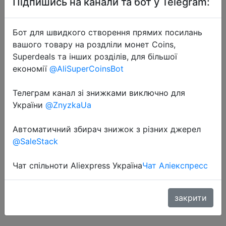
Підпишись на канали та бот у Telegram:
Бот для швидкого створення прямих посилань
вашого товару на роздліли монет Coins,
Superdeals та інших розділів, для більшої
економії
@AliSuperCoinsBot
2020-09-02
Телеграм канал зі знижками виключно для
Мужские кроссовки для
України
@ZnyzkaUa
скейтбординга ONEMIX, стильные
кроссовки из мягкой микрофибры,
Автоматичний збирач знижок з різних джерел
с эластичной подошвой,
@SaleStack
европейские размеры 39-45,
свет…
Чат спільноти Aliexpress Україна
Чат Аліекспресс
закрити
$21.74