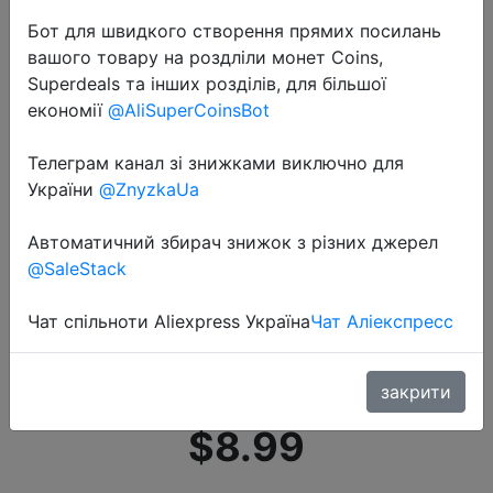
Бот для швидкого створення прямих посилань
вашого товару на роздліли монет Coins,
Superdeals та інших розділів, для більшої
економії
@AliSuperCoinsBot
Телеграм канал зі знижками виключно для
2020-09-02
України
@ZnyzkaUa
Джордан и Джуди анти-
обжигающие перчатки
Автоматичний збирач знижок з різних джерел
силиконовые кухонные
@SaleStack
Нескользящие силиконовые
Чат спільноти Aliexpress Україна
Чат Аліекспресс
термостойкие утолщенные
микроволновые перча…
закрити
$8.99