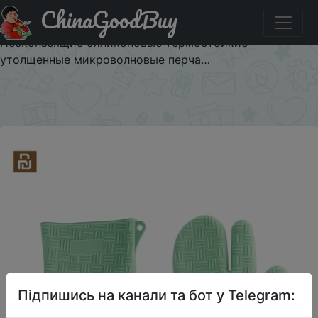
ChinaGoodBuy
Придбати по знижці Джордан и Джуди анти-
обжигающие перчатки силиконовые кухонные
Нескользящие силиконовые термостойкие
утолщенные микроволновые перча…
×
Підпишись на канали та бот у Telegram: