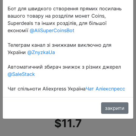
Бот для швидкого створення прямих посилань
вашого товару на роздліли монет Coins,
Superdeals та інших розділів, для більшої
економії
@AliSuperCoinsBot
Телеграм канал зі знижками виключно для
2020-09-01
України
@ZnyzkaUa
V30 профессиональная
Водонепроницаемая машинка для
Автоматичний збирач знижок з різних джерел
стрижки волос TrimmerDisplay,
@SaleStack
Мужская машинка для стрижки
Чат спільноти Aliexpress Україна
Чат Аліекспресс
волос с низким уровнем шума,
тит�…
закрити
$11.7