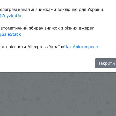
елеграм канал зі знижками виключно для України
@ZnyzkaUa
втоматичний збирач знижок з різних джерел
SaleStack
ат спільноти Aliexpress Україна
Чат Аліекспресс
oodBuy
закрити