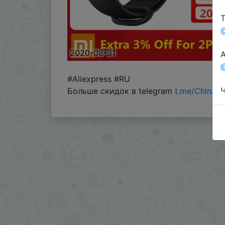
Т
2020-08-31
А
@
#Aliexpress #RU
Ч
Больше скидок в telegram
t.me/ChinaG