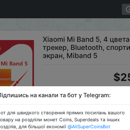
ьсометр, фитнес-трекер, Bluetooth, спортивный браслет
Xiaomi Mi Band 5, 4 цвет
трекер, Bluetooth, спор
экран, Miband 5
$2
Підпишись на канали та бот у Telegram:
Промок
от для швидкого створення прямих посилань вашого
овару на роздліли монет Coins, Superdeals та інших
озділів, для більшої економії
@AliSuperCoinsBot
Перейти 