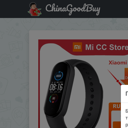
ChinaGoodBuy
Код на знижку AUG7796 Xiaomi Mi Band 5, 4 цвета, пул
Б
т
р