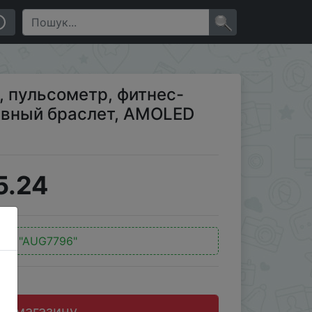
, AMOLED экран, Miband 5
×
а, пульсометр, фитнес-
тивный браслет, AMOLED
5.24
од:
"AUG7796"
до магазину