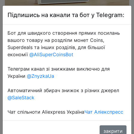
Підпишись на канали та бот у Telegram:
Бот для швидкого створення прямих посилань
вашого товару на роздліли монет Coins,
2020-08-31
Superdeals та інших розділів, для більшої
Xiaomi MiaoMiaoCe E Link INK LCD
економії
@AliSuperCoinsBot
экран цифровые часы измеритель
влажности Высокоточный
Телеграм канал зі знижками виключно для
термометр датчик температуры и
України
@ZnyzkaUa
влажности
Автоматичний збирач знижок з різних джерел
@SaleStack
$18.19
Чат спільноти Aliexpress Україна
Чат Аліекспресс
Sale
закрити