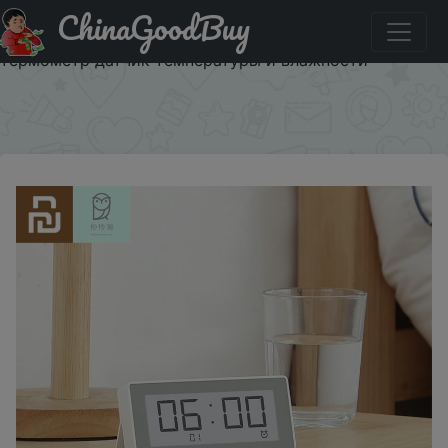
ChinaGoodBuy
Акція на Xiaomi MiaoMiaoCe E Link INK LCD экран
цифровые часы измеритель влажности Высокоточный
термометр датчик температуры и влажности
×