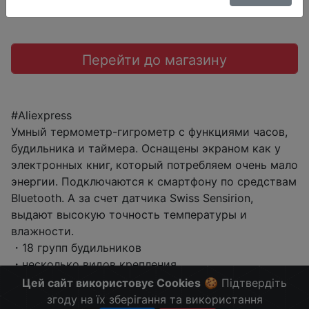
Перейти до магазину
#Aliexpress
Умный термометр-гигрометр с функциями часов,
будильника и таймера. Оснащены экраном как у
электронных книг, который потребляем очень мало
энергии. Подключаются к смартфону по средствам
Bluetooth. А за счет датчика Swiss Sensirion,
выдают высокую точность температуры и
влажности.
・18 групп будильников
・несколько видов крепления
Больше скидок в telegram
t.me/ChinaGoodBuy
Цей сайт використовує Cookies
🍪 Підтвердіть
згоду на їх зберігання та використання