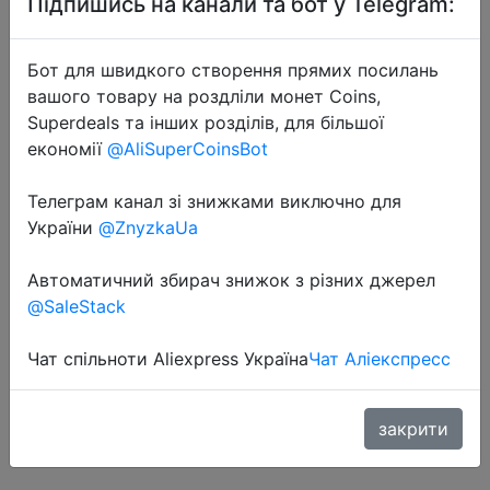
Підпишись на канали та бот у Telegram:
Бот для швидкого створення прямих посилань
вашого товару на роздліли монет Coins,
Superdeals та інших розділів, для більшої
економії
@AliSuperCoinsBot
2020-08-30
Телеграм канал зі знижками виключно для
Ulefone ARMOR 8 Android 10
України
@ZnyzkaUa
прочный мобильный телефон на
процессоре Helio P60 4 Гб + 64 Гб
Автоматичний збирач знижок з різних джерел
мобильный телефон Octa-core 2,4
@SaleStack
г/5G Wi-Fi 6,1 дюйма
Водонепроницаемый смар…
Чат спільноти Aliexpress Україна
Чат Аліекспресс
закрити
$139.99