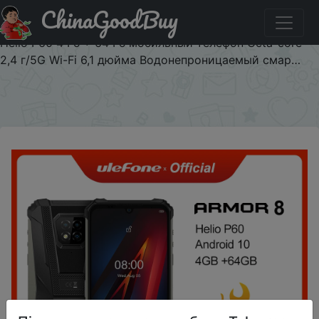
ChinaGoodBuy
Паридбати з промокодом AR830USD Ulefone ARMOR 8
Android 10 прочный мобильный телефон на процессоре
Helio P60 4 Гб + 64 Гб мобильный телефон Octa-core
2,4 г/5G Wi-Fi 6,1 дюйма Водонепроницаемый смар…
×